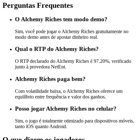
Perguntas Frequentes
O Alchemy Riches tem modo demo?
Sim, você pode jogar o Alchemy Riches gratuitamente no
modo demo antes de apostar dinheiro real.
Qual o RTP do Alchemy Riches?
O RTP declarado do Alchemy Riches é 97.20%, verificado
junto à provedora NetEnt.
Alchemy Riches paga bem?
Com volatilidade baixa, o Alchemy Riches oferece um
equilíbrio entre frequência e valor dos ganhos.
Posso jogar Alchemy Riches no celular?
Sim, o jogo é totalmente otimizado para dispositivos móveis,
tanto iOS quanto Android.
O que dizem os jogadores