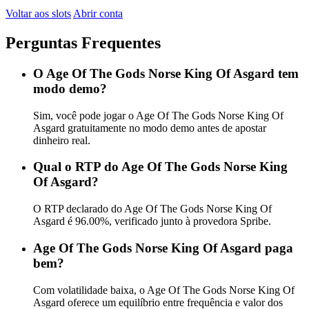
Voltar aos slots
Abrir conta
Perguntas Frequentes
O Age Of The Gods Norse King Of Asgard tem
modo demo?
Sim, você pode jogar o Age Of The Gods Norse King Of
Asgard gratuitamente no modo demo antes de apostar
dinheiro real.
Qual o RTP do Age Of The Gods Norse King
Of Asgard?
O RTP declarado do Age Of The Gods Norse King Of
Asgard é 96.00%, verificado junto à provedora Spribe.
Age Of The Gods Norse King Of Asgard paga
bem?
Com volatilidade baixa, o Age Of The Gods Norse King Of
Asgard oferece um equilíbrio entre frequência e valor dos