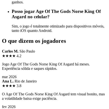
ganhos.
Posso jogar Age Of The Gods Norse King Of
Asgard no celular?
Sim, o jogo é totalmente otimizado para dispositivos móveis,
tanto iOS quanto Android.
O que dizem os jogadores
Carlos M.
São Paulo
★★★★
4.2
Jogo Age Of The Gods Norse King Of Asgard há meses.
Experiência sólida e saques rápidos.
mar 2026
Ana L.
Rio de Janeiro
★★★★
3.8
O Age Of The Gods Norse King Of Asgard tem visual bonito, mas
a volatilidade baixa exige paciência.
fev 2026