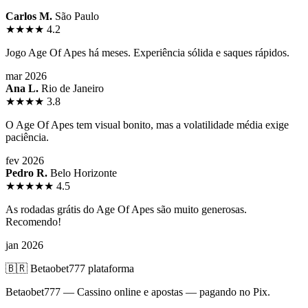
Carlos M.
São Paulo
★★★★
4.2
Jogo Age Of Apes há meses. Experiência sólida e saques rápidos.
mar 2026
Ana L.
Rio de Janeiro
★★★★
3.8
O Age Of Apes tem visual bonito, mas a volatilidade média exige
paciência.
fev 2026
Pedro R.
Belo Horizonte
★★★★★
4.5
As rodadas grátis do Age Of Apes são muito generosas.
Recomendo!
jan 2026
🇧🇷 Betaobet777 plataforma
Betaobet777 — Cassino online e apostas — pagando no Pix.