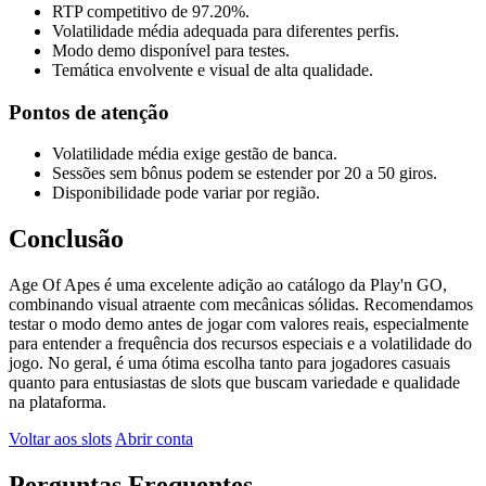
RTP competitivo de 97.20%.
Volatilidade média adequada para diferentes perfis.
Modo demo disponível para testes.
Temática envolvente e visual de alta qualidade.
Pontos de atenção
Volatilidade média exige gestão de banca.
Sessões sem bônus podem se estender por 20 a 50 giros.
Disponibilidade pode variar por região.
Conclusão
Age Of Apes é uma excelente adição ao catálogo da Play'n GO,
combinando visual atraente com mecânicas sólidas. Recomendamos
testar o modo demo antes de jogar com valores reais, especialmente
para entender a frequência dos recursos especiais e a volatilidade do
jogo. No geral, é uma ótima escolha tanto para jogadores casuais
quanto para entusiastas de slots que buscam variedade e qualidade
na plataforma.
Voltar aos slots
Abrir conta
Perguntas Frequentes