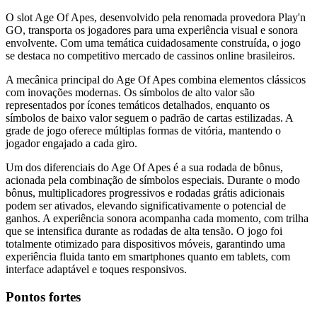
O slot Age Of Apes, desenvolvido pela renomada provedora Play'n
GO, transporta os jogadores para uma experiência visual e sonora
envolvente. Com uma temática cuidadosamente construída, o jogo
se destaca no competitivo mercado de cassinos online brasileiros.
A mecânica principal do Age Of Apes combina elementos clássicos
com inovações modernas. Os símbolos de alto valor são
representados por ícones temáticos detalhados, enquanto os
símbolos de baixo valor seguem o padrão de cartas estilizadas. A
grade de jogo oferece múltiplas formas de vitória, mantendo o
jogador engajado a cada giro.
Um dos diferenciais do Age Of Apes é a sua rodada de bônus,
acionada pela combinação de símbolos especiais. Durante o modo
bônus, multiplicadores progressivos e rodadas grátis adicionais
podem ser ativados, elevando significativamente o potencial de
ganhos. A experiência sonora acompanha cada momento, com trilha
que se intensifica durante as rodadas de alta tensão. O jogo foi
totalmente otimizado para dispositivos móveis, garantindo uma
experiência fluida tanto em smartphones quanto em tablets, com
interface adaptável e toques responsivos.
Pontos fortes