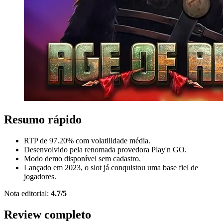
Resumo rápido
RTP de 97.20% com volatilidade média.
Desenvolvido pela renomada provedora Play'n GO.
Modo demo disponível sem cadastro.
Lançado em 2023, o slot já conquistou uma base fiel de
jogadores.
Nota editorial:
4.7/5
Review completo