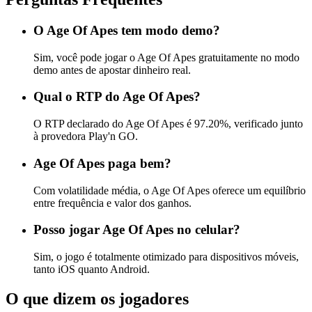
O Age Of Apes tem modo demo?
Sim, você pode jogar o Age Of Apes gratuitamente no modo
demo antes de apostar dinheiro real.
Qual o RTP do Age Of Apes?
O RTP declarado do Age Of Apes é 97.20%, verificado junto
à provedora Play'n GO.
Age Of Apes paga bem?
Com volatilidade média, o Age Of Apes oferece um equilíbrio
entre frequência e valor dos ganhos.
Posso jogar Age Of Apes no celular?
Sim, o jogo é totalmente otimizado para dispositivos móveis,
tanto iOS quanto Android.
O que dizem os jogadores