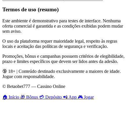
Termos de uso (resumo)
Este ambiente é demonstrativo para testes de interface. Nenhuma
oferta comercial é garantida e as condições exibidas podem mudar
sem aviso.
O uso da plataforma requer maioridade legal, respeito às regras
locais e aceitação das políticas de segurança e verificação.
Promoções, bônus e campanhas possuem critérios de elegibilidade,
prazo e limites específicos que devem ser lidos antes da adesão.
🔞 18+ | Conteúdo destinado exclusivamente a maiores de idade.
Jogue com responsabilidade.
© Betaobet777 — Cassino Online
🏠
Início
🎁
Bônus
💳
Depósito
📲
App
🎮
Jogar