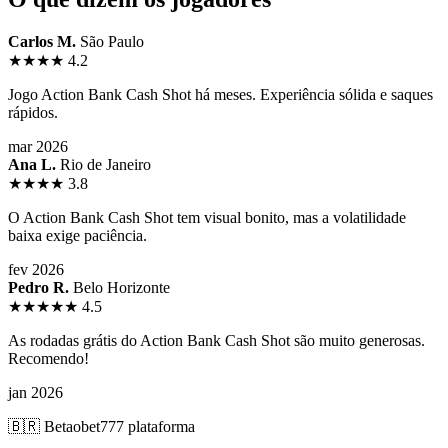
Carlos M.
São Paulo
★★★★
4.2
Jogo Action Bank Cash Shot há meses. Experiência sólida e saques
rápidos.
mar 2026
Ana L.
Rio de Janeiro
★★★★
3.8
O Action Bank Cash Shot tem visual bonito, mas a volatilidade
baixa exige paciência.
fev 2026
Pedro R.
Belo Horizonte
★★★★★
4.5
As rodadas grátis do Action Bank Cash Shot são muito generosas.
Recomendo!
jan 2026
🇧🇷 Betaobet777 plataforma