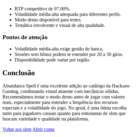
RTP competitivo de 97.00%.
Volatilidade média-alta adequada para diferentes perfis.
Modo demo disponível para testes.
Temática envolvente e visual de alta qualidade.
Pontos de atenção
Volatilidade média-alta exige gestão de banca.
Sessões sem bônus podem se estender por 20 a 50 giros.
Disponibilidade pode variar por região.
Conclusão
Abundance Spell é uma excelente adição ao catálogo da Hacksaw
Gaming, combinando visual atraente com mecânicas sólidas.
Recomendamos testar o modo demo antes de jogar com valores
reais, especialmente para entender a frequência dos recursos
especiais e a volatilidade do jogo. No geral, é uma ótima escolha
tanto para jogadores casuais quanto para entusiastas de slots que
buscam variedade e qualidade na plataforma.
Voltar aos slots
Abrir conta