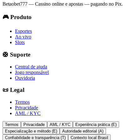
Betaobet777 — Cassino online e apostas — pagando no Pix.
🎮
Produto
Esportes
Ao vivo
Slots
🛟
Suporte
Central de ajuda
Jogo responsável
Ouvidoria
📜
Legal
Termos
Privacidade
AML / KYC
Termos
Privacidade
AML / KYC
Experiência prática (E)
Especialização e método (E)
Autoridade editorial (A)
Confiabilidade e transparência (T)
Contexto local Brasil