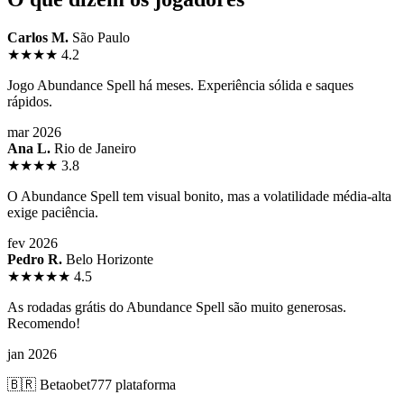
Carlos M.
São Paulo
★★★★
4.2
Jogo Abundance Spell há meses. Experiência sólida e saques
rápidos.
mar 2026
Ana L.
Rio de Janeiro
★★★★
3.8
O Abundance Spell tem visual bonito, mas a volatilidade média-alta
exige paciência.
fev 2026
Pedro R.
Belo Horizonte
★★★★★
4.5
As rodadas grátis do Abundance Spell são muito generosas.
Recomendo!
jan 2026
🇧🇷 Betaobet777 plataforma