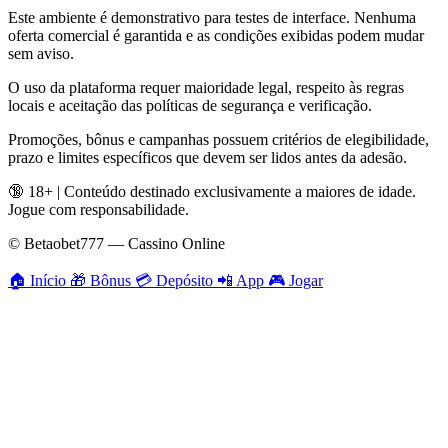
Este ambiente é demonstrativo para testes de interface. Nenhuma
oferta comercial é garantida e as condições exibidas podem mudar
sem aviso.
O uso da plataforma requer maioridade legal, respeito às regras
locais e aceitação das políticas de segurança e verificação.
Promoções, bônus e campanhas possuem critérios de elegibilidade,
prazo e limites específicos que devem ser lidos antes da adesão.
🔞 18+ | Conteúdo destinado exclusivamente a maiores de idade.
Jogue com responsabilidade.
© Betaobet777 — Cassino Online
🏠
Início
🎁
Bônus
💳
Depósito
📲
App
🎮
Jogar