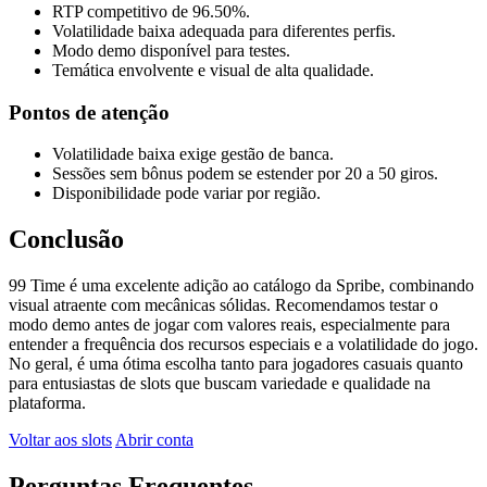
RTP competitivo de 96.50%.
Volatilidade baixa adequada para diferentes perfis.
Modo demo disponível para testes.
Temática envolvente e visual de alta qualidade.
Pontos de atenção
Volatilidade baixa exige gestão de banca.
Sessões sem bônus podem se estender por 20 a 50 giros.
Disponibilidade pode variar por região.
Conclusão
99 Time é uma excelente adição ao catálogo da Spribe, combinando
visual atraente com mecânicas sólidas. Recomendamos testar o
modo demo antes de jogar com valores reais, especialmente para
entender a frequência dos recursos especiais e a volatilidade do jogo.
No geral, é uma ótima escolha tanto para jogadores casuais quanto
para entusiastas de slots que buscam variedade e qualidade na
plataforma.
Voltar aos slots
Abrir conta
Perguntas Frequentes