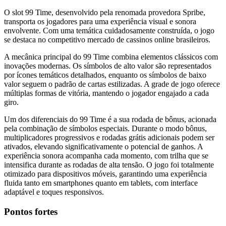
O slot 99 Time, desenvolvido pela renomada provedora Spribe,
transporta os jogadores para uma experiência visual e sonora
envolvente. Com uma temática cuidadosamente construída, o jogo
se destaca no competitivo mercado de cassinos online brasileiros.
A mecânica principal do 99 Time combina elementos clássicos com
inovações modernas. Os símbolos de alto valor são representados
por ícones temáticos detalhados, enquanto os símbolos de baixo
valor seguem o padrão de cartas estilizadas. A grade de jogo oferece
múltiplas formas de vitória, mantendo o jogador engajado a cada
giro.
Um dos diferenciais do 99 Time é a sua rodada de bônus, acionada
pela combinação de símbolos especiais. Durante o modo bônus,
multiplicadores progressivos e rodadas grátis adicionais podem ser
ativados, elevando significativamente o potencial de ganhos. A
experiência sonora acompanha cada momento, com trilha que se
intensifica durante as rodadas de alta tensão. O jogo foi totalmente
otimizado para dispositivos móveis, garantindo uma experiência
fluida tanto em smartphones quanto em tablets, com interface
adaptável e toques responsivos.
Pontos fortes