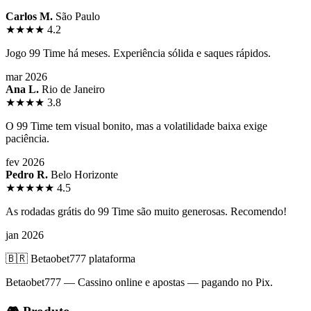
Carlos M.
São Paulo
★★★★
4.2
Jogo 99 Time há meses. Experiência sólida e saques rápidos.
mar 2026
Ana L.
Rio de Janeiro
★★★★
3.8
O 99 Time tem visual bonito, mas a volatilidade baixa exige
paciência.
fev 2026
Pedro R.
Belo Horizonte
★★★★★
4.5
As rodadas grátis do 99 Time são muito generosas. Recomendo!
jan 2026
🇧🇷 Betaobet777 plataforma
Betaobet777 — Cassino online e apostas — pagando no Pix.