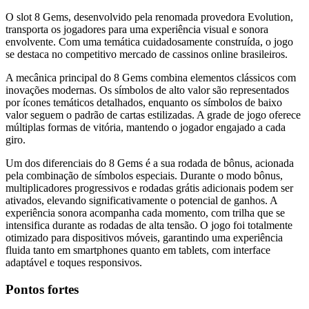
O slot 8 Gems, desenvolvido pela renomada provedora Evolution,
transporta os jogadores para uma experiência visual e sonora
envolvente. Com uma temática cuidadosamente construída, o jogo
se destaca no competitivo mercado de cassinos online brasileiros.
A mecânica principal do 8 Gems combina elementos clássicos com
inovações modernas. Os símbolos de alto valor são representados
por ícones temáticos detalhados, enquanto os símbolos de baixo
valor seguem o padrão de cartas estilizadas. A grade de jogo oferece
múltiplas formas de vitória, mantendo o jogador engajado a cada
giro.
Um dos diferenciais do 8 Gems é a sua rodada de bônus, acionada
pela combinação de símbolos especiais. Durante o modo bônus,
multiplicadores progressivos e rodadas grátis adicionais podem ser
ativados, elevando significativamente o potencial de ganhos. A
experiência sonora acompanha cada momento, com trilha que se
intensifica durante as rodadas de alta tensão. O jogo foi totalmente
otimizado para dispositivos móveis, garantindo uma experiência
fluida tanto em smartphones quanto em tablets, com interface
adaptável e toques responsivos.
Pontos fortes