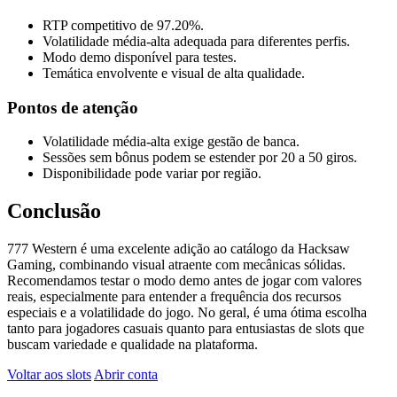
RTP competitivo de 97.20%.
Volatilidade média-alta adequada para diferentes perfis.
Modo demo disponível para testes.
Temática envolvente e visual de alta qualidade.
Pontos de atenção
Volatilidade média-alta exige gestão de banca.
Sessões sem bônus podem se estender por 20 a 50 giros.
Disponibilidade pode variar por região.
Conclusão
777 Western é uma excelente adição ao catálogo da Hacksaw
Gaming, combinando visual atraente com mecânicas sólidas.
Recomendamos testar o modo demo antes de jogar com valores
reais, especialmente para entender a frequência dos recursos
especiais e a volatilidade do jogo. No geral, é uma ótima escolha
tanto para jogadores casuais quanto para entusiastas de slots que
buscam variedade e qualidade na plataforma.
Voltar aos slots
Abrir conta