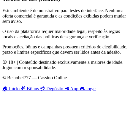
Este ambiente é demonstrativo para testes de interface. Nenhuma
oferta comercial é garantida e as condições exibidas podem mudar
sem aviso.
O uso da plataforma requer maioridade legal, respeito às regras
locais e aceitação das políticas de segurança e verificação.
Promoções, bônus e campanhas possuem critérios de elegibilidade,
prazo e limites específicos que devem ser lidos antes da adesão.
🔞 18+ | Conteúdo destinado exclusivamente a maiores de idade.
Jogue com responsabilidade.
© Betaobet777 — Cassino Online
🏠
Início
🎁
Bônus
💳
Depósito
📲
App
🎮
Jogar