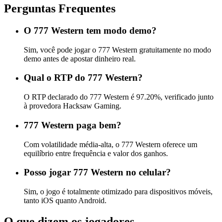
Perguntas Frequentes
O 777 Western tem modo demo?
Sim, você pode jogar o 777 Western gratuitamente no modo
demo antes de apostar dinheiro real.
Qual o RTP do 777 Western?
O RTP declarado do 777 Western é 97.20%, verificado junto
à provedora Hacksaw Gaming.
777 Western paga bem?
Com volatilidade média-alta, o 777 Western oferece um
equilíbrio entre frequência e valor dos ganhos.
Posso jogar 777 Western no celular?
Sim, o jogo é totalmente otimizado para dispositivos móveis,
tanto iOS quanto Android.
O que dizem os jogadores