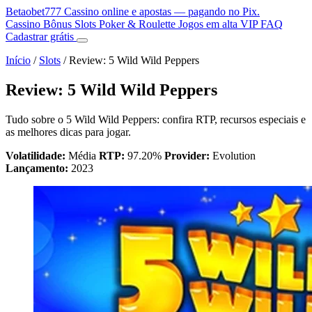
Betaobet777
Cassino online e apostas — pagando no Pix.
Cassino
Bônus
Slots
Poker & Roulette
Jogos em alta
VIP
FAQ
Cadastrar grátis
Início
/
Slots
/
Review: 5 Wild Wild Peppers
Review: 5 Wild Wild Peppers
Tudo sobre o 5 Wild Wild Peppers: confira RTP, recursos especiais e
as melhores dicas para jogar.
Volatilidade:
Média
RTP:
97.20%
Provider:
Evolution
Lançamento:
2023