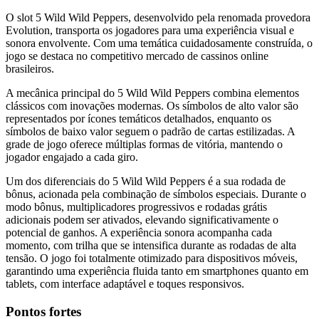
O slot 5 Wild Wild Peppers, desenvolvido pela renomada provedora
Evolution, transporta os jogadores para uma experiência visual e
sonora envolvente. Com uma temática cuidadosamente construída, o
jogo se destaca no competitivo mercado de cassinos online
brasileiros.
A mecânica principal do 5 Wild Wild Peppers combina elementos
clássicos com inovações modernas. Os símbolos de alto valor são
representados por ícones temáticos detalhados, enquanto os
símbolos de baixo valor seguem o padrão de cartas estilizadas. A
grade de jogo oferece múltiplas formas de vitória, mantendo o
jogador engajado a cada giro.
Um dos diferenciais do 5 Wild Wild Peppers é a sua rodada de
bônus, acionada pela combinação de símbolos especiais. Durante o
modo bônus, multiplicadores progressivos e rodadas grátis
adicionais podem ser ativados, elevando significativamente o
potencial de ganhos. A experiência sonora acompanha cada
momento, com trilha que se intensifica durante as rodadas de alta
tensão. O jogo foi totalmente otimizado para dispositivos móveis,
garantindo uma experiência fluida tanto em smartphones quanto em
tablets, com interface adaptável e toques responsivos.
Pontos fortes