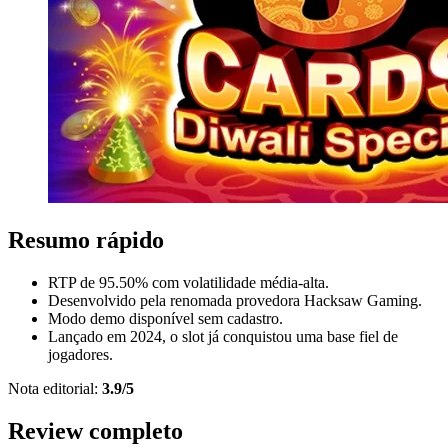
Resumo rápido
RTP de 95.50% com volatilidade média-alta.
Desenvolvido pela renomada provedora Hacksaw Gaming.
Modo demo disponível sem cadastro.
Lançado em 2024, o slot já conquistou uma base fiel de
jogadores.
Nota editorial:
3.9/5
Review completo