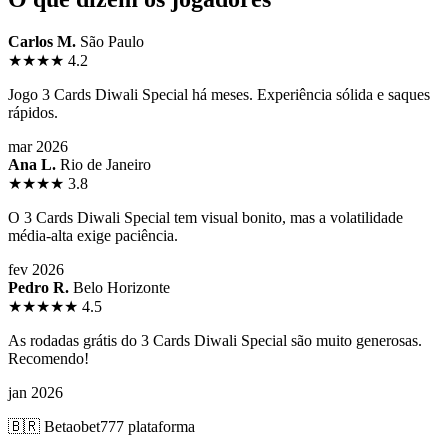
Carlos M.
São Paulo
★★★★
4.2
Jogo 3 Cards Diwali Special há meses. Experiência sólida e saques
rápidos.
mar 2026
Ana L.
Rio de Janeiro
★★★★
3.8
O 3 Cards Diwali Special tem visual bonito, mas a volatilidade
média-alta exige paciência.
fev 2026
Pedro R.
Belo Horizonte
★★★★★
4.5
As rodadas grátis do 3 Cards Diwali Special são muito generosas.
Recomendo!
jan 2026
🇧🇷 Betaobet777 plataforma