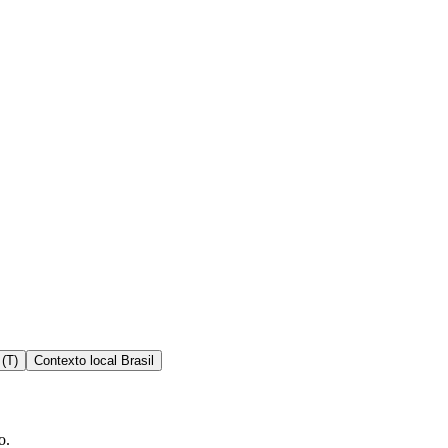
 (T)
Contexto local Brasil
o.