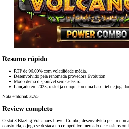
Resumo rápido
RTP de 96.00% com volatilidade média.
Desenvolvido pela renomada provedora Evolution.
Modo demo disponível sem cadastro.
Lançado em 2023, o slot já conquistou uma base fiel de jogador
Nota editorial:
3.7/5
Review completo
O slot 3 Blazing Volcanoes Power Combo, desenvolvido pela renomad
construída, o jogo se destaca no competitivo mercado de cassinos onlin