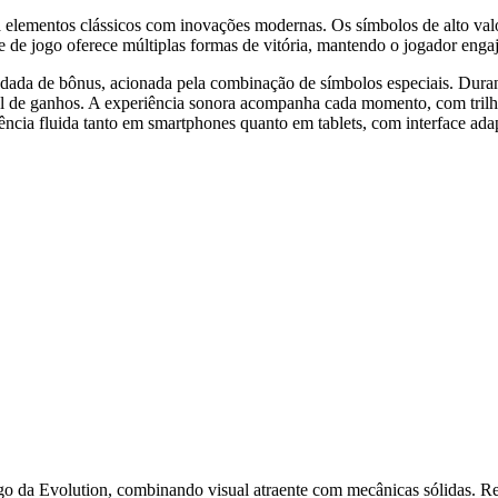
ementos clássicos com inovações modernas. Os símbolos de alto valor
e de jogo oferece múltiplas formas de vitória, mantendo o jogador engaj
ada de bônus, acionada pela combinação de símbolos especiais. Durant
al de ganhos. A experiência sonora acompanha cada momento, com trilha q
ência fluida tanto em smartphones quanto em tablets, com interface ada
o da Evolution, combinando visual atraente com mecânicas sólidas. R