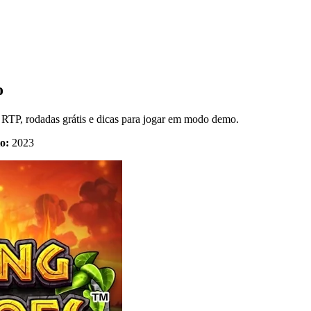
o
TP, rodadas grátis e dicas para jogar em modo demo.
o:
2023