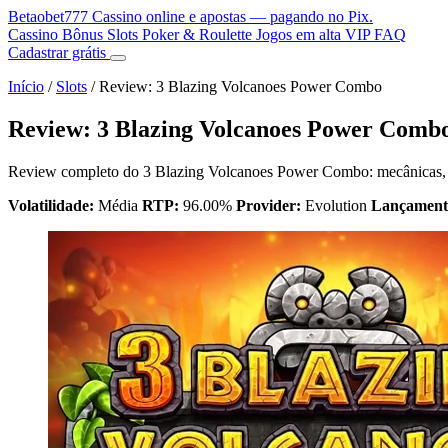
Betaobet777
Cassino online e apostas — pagando no Pix.
Cassino
Bônus
Slots
Poker & Roulette
Jogos em alta
VIP
FAQ
Cadastrar grátis
Início
/
Slots
/
Review: 3 Blazing Volcanoes Power Combo
Review: 3 Blazing Volcanoes Power Comb
Review completo do 3 Blazing Volcanoes Power Combo: mecânicas, R
Volatilidade:
Média
RTP:
96.00%
Provider:
Evolution
Lançament