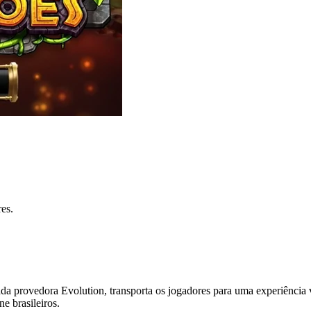
es.
a provedora Evolution, transporta os jogadores para uma experiência
e brasileiros.