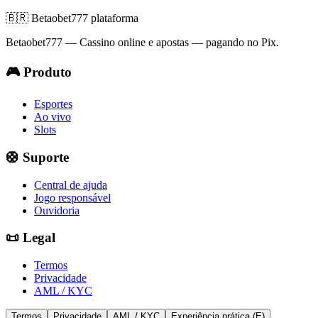
🇧🇷 Betaobet777 plataforma
Betaobet777 — Cassino online e apostas — pagando no Pix.
🎮
Produto
Esportes
Ao vivo
Slots
🛟
Suporte
Central de ajuda
Jogo responsável
Ouvidoria
📜
Legal
Termos
Privacidade
AML / KYC
Termos
Privacidade
AML / KYC
Experiência prática (E)