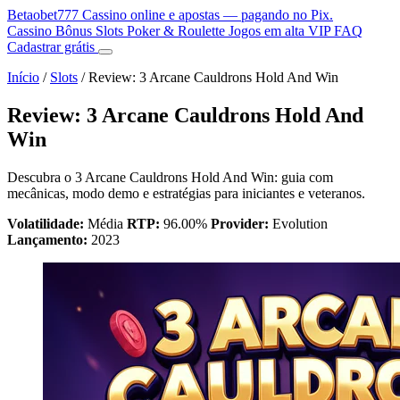
Betaobet777
Cassino online e apostas — pagando no Pix.
Cassino
Bônus
Slots
Poker & Roulette
Jogos em alta
VIP
FAQ
Cadastrar grátis
Início
/
Slots
/
Review: 3 Arcane Cauldrons Hold And Win
Review: 3 Arcane Cauldrons Hold And
Win
Descubra o 3 Arcane Cauldrons Hold And Win: guia com
mecânicas, modo demo e estratégias para iniciantes e veteranos.
Volatilidade:
Média
RTP:
96.00%
Provider:
Evolution
Lançamento:
2023