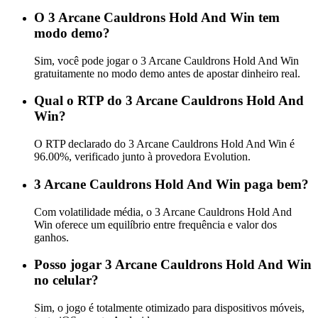
O 3 Arcane Cauldrons Hold And Win tem
modo demo?
Sim, você pode jogar o 3 Arcane Cauldrons Hold And Win
gratuitamente no modo demo antes de apostar dinheiro real.
Qual o RTP do 3 Arcane Cauldrons Hold And
Win?
O RTP declarado do 3 Arcane Cauldrons Hold And Win é
96.00%, verificado junto à provedora Evolution.
3 Arcane Cauldrons Hold And Win paga bem?
Com volatilidade média, o 3 Arcane Cauldrons Hold And
Win oferece um equilíbrio entre frequência e valor dos
ganhos.
Posso jogar 3 Arcane Cauldrons Hold And Win
no celular?
Sim, o jogo é totalmente otimizado para dispositivos móveis,