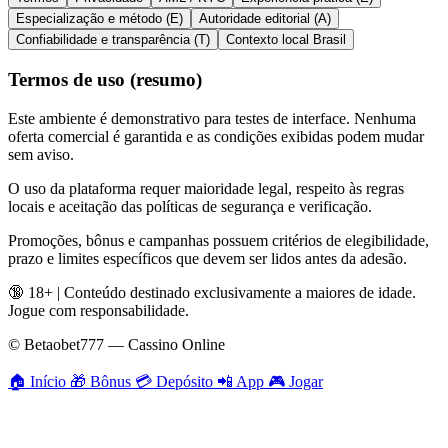
Especialização e método (E)
Autoridade editorial (A)
Confiabilidade e transparência (T)
Contexto local Brasil
Termos de uso (resumo)
Este ambiente é demonstrativo para testes de interface. Nenhuma
oferta comercial é garantida e as condições exibidas podem mudar
sem aviso.
O uso da plataforma requer maioridade legal, respeito às regras
locais e aceitação das políticas de segurança e verificação.
Promoções, bônus e campanhas possuem critérios de elegibilidade,
prazo e limites específicos que devem ser lidos antes da adesão.
🔞 18+ | Conteúdo destinado exclusivamente a maiores de idade.
Jogue com responsabilidade.
© Betaobet777 — Cassino Online
🏠
Início
🎁
Bônus
💳
Depósito
📲
App
🎮
Jogar