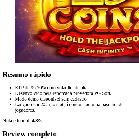
Resumo rápido
RTP de 96.50% com volatilidade alta.
Desenvolvido pela renomada provedora PG Soft.
Modo demo disponível sem cadastro.
Lançado em 2025, o slot já conquistou uma base fiel de
jogadores.
Nota editorial:
4.8/5
Review completo