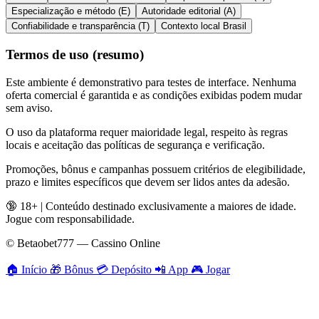
Especialização e método (E)
Autoridade editorial (A)
Confiabilidade e transparência (T)
Contexto local Brasil
Termos de uso (resumo)
Este ambiente é demonstrativo para testes de interface. Nenhuma
oferta comercial é garantida e as condições exibidas podem mudar
sem aviso.
O uso da plataforma requer maioridade legal, respeito às regras
locais e aceitação das políticas de segurança e verificação.
Promoções, bônus e campanhas possuem critérios de elegibilidade,
prazo e limites específicos que devem ser lidos antes da adesão.
🔞 18+ | Conteúdo destinado exclusivamente a maiores de idade.
Jogue com responsabilidade.
© Betaobet777 — Cassino Online
🏠
Início
🎁
Bônus
💳
Depósito
📲
App
🎮
Jogar