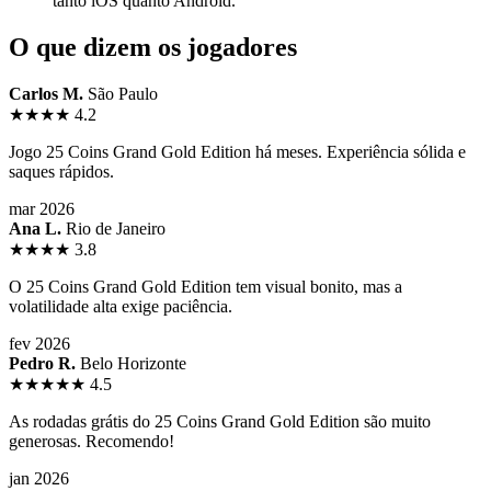
tanto iOS quanto Android.
O que dizem os jogadores
Carlos M.
São Paulo
★★★★
4.2
Jogo 25 Coins Grand Gold Edition há meses. Experiência sólida e
saques rápidos.
mar 2026
Ana L.
Rio de Janeiro
★★★★
3.8
O 25 Coins Grand Gold Edition tem visual bonito, mas a
volatilidade alta exige paciência.
fev 2026
Pedro R.
Belo Horizonte
★★★★★
4.5
As rodadas grátis do 25 Coins Grand Gold Edition são muito
generosas. Recomendo!
jan 2026