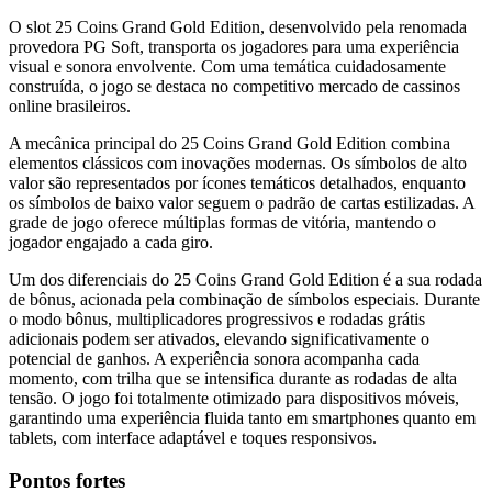
O slot 25 Coins Grand Gold Edition, desenvolvido pela renomada
provedora PG Soft, transporta os jogadores para uma experiência
visual e sonora envolvente. Com uma temática cuidadosamente
construída, o jogo se destaca no competitivo mercado de cassinos
online brasileiros.
A mecânica principal do 25 Coins Grand Gold Edition combina
elementos clássicos com inovações modernas. Os símbolos de alto
valor são representados por ícones temáticos detalhados, enquanto
os símbolos de baixo valor seguem o padrão de cartas estilizadas. A
grade de jogo oferece múltiplas formas de vitória, mantendo o
jogador engajado a cada giro.
Um dos diferenciais do 25 Coins Grand Gold Edition é a sua rodada
de bônus, acionada pela combinação de símbolos especiais. Durante
o modo bônus, multiplicadores progressivos e rodadas grátis
adicionais podem ser ativados, elevando significativamente o
potencial de ganhos. A experiência sonora acompanha cada
momento, com trilha que se intensifica durante as rodadas de alta
tensão. O jogo foi totalmente otimizado para dispositivos móveis,
garantindo uma experiência fluida tanto em smartphones quanto em
tablets, com interface adaptável e toques responsivos.
Pontos fortes