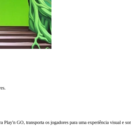
es.
Play'n GO, transporta os jogadores para uma experiência visual e so
.