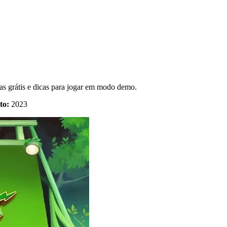
 grátis e dicas para jogar em modo demo.
to:
2023