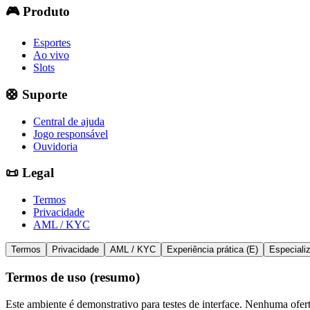
🎮
Produto
Esportes
Ao vivo
Slots
🛟
Suporte
Central de ajuda
Jogo responsável
Ouvidoria
📜
Legal
Termos
Privacidade
AML / KYC
Termos
Privacidade
AML / KYC
Experiência prática (E)
Especiali
Termos de uso (resumo)
Este ambiente é demonstrativo para testes de interface. Nenhuma ofer