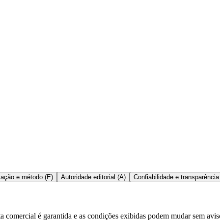
zação e método (E)
Autoridade editorial (A)
Confiabilidade e transparência
ta comercial é garantida e as condições exibidas podem mudar sem avis