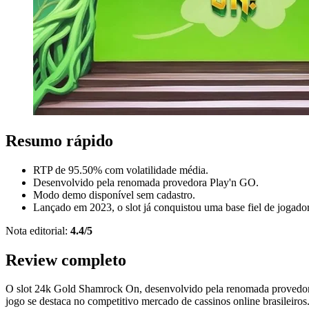
Resumo rápido
RTP de 95.50% com volatilidade média.
Desenvolvido pela renomada provedora Play'n GO.
Modo demo disponível sem cadastro.
Lançado em 2023, o slot já conquistou uma base fiel de jogador
Nota editorial:
4.4/5
Review completo
O slot 24k Gold Shamrock On, desenvolvido pela renomada provedora 
jogo se destaca no competitivo mercado de cassinos online brasileiros