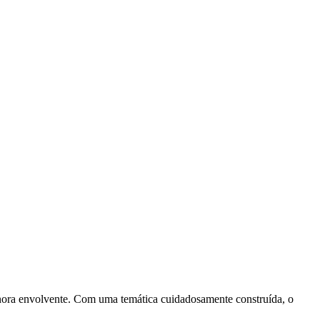
nora envolvente. Com uma temática cuidadosamente construída, o