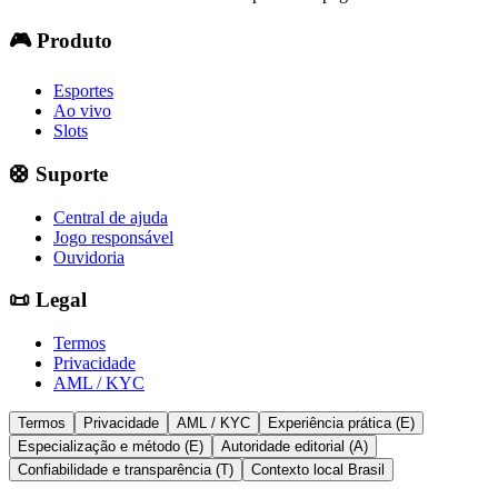
🎮
Produto
Esportes
Ao vivo
Slots
🛟
Suporte
Central de ajuda
Jogo responsável
Ouvidoria
📜
Legal
Termos
Privacidade
AML / KYC
Termos
Privacidade
AML / KYC
Experiência prática (E)
Especialização e método (E)
Autoridade editorial (A)
Confiabilidade e transparência (T)
Contexto local Brasil