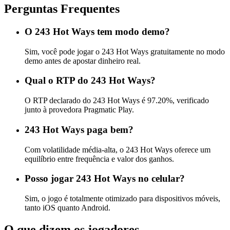
Perguntas Frequentes
O 243 Hot Ways tem modo demo?
Sim, você pode jogar o 243 Hot Ways gratuitamente no modo
demo antes de apostar dinheiro real.
Qual o RTP do 243 Hot Ways?
O RTP declarado do 243 Hot Ways é 97.20%, verificado
junto à provedora Pragmatic Play.
243 Hot Ways paga bem?
Com volatilidade média-alta, o 243 Hot Ways oferece um
equilíbrio entre frequência e valor dos ganhos.
Posso jogar 243 Hot Ways no celular?
Sim, o jogo é totalmente otimizado para dispositivos móveis,
tanto iOS quanto Android.
O que dizem os jogadores