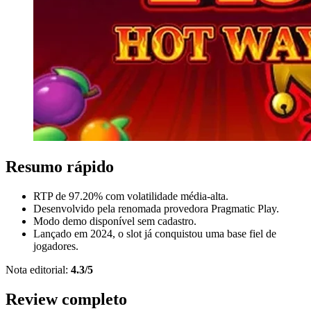
Resumo rápido
RTP de 97.20% com volatilidade média-alta.
Desenvolvido pela renomada provedora Pragmatic Play.
Modo demo disponível sem cadastro.
Lançado em 2024, o slot já conquistou uma base fiel de
jogadores.
Nota editorial:
4.3/5
Review completo