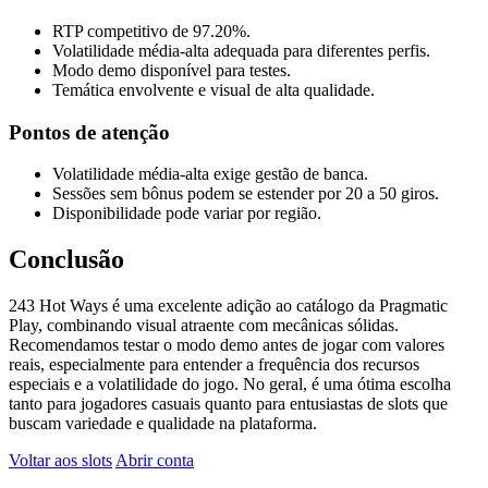
RTP competitivo de 97.20%.
Volatilidade média-alta adequada para diferentes perfis.
Modo demo disponível para testes.
Temática envolvente e visual de alta qualidade.
Pontos de atenção
Volatilidade média-alta exige gestão de banca.
Sessões sem bônus podem se estender por 20 a 50 giros.
Disponibilidade pode variar por região.
Conclusão
243 Hot Ways é uma excelente adição ao catálogo da Pragmatic
Play, combinando visual atraente com mecânicas sólidas.
Recomendamos testar o modo demo antes de jogar com valores
reais, especialmente para entender a frequência dos recursos
especiais e a volatilidade do jogo. No geral, é uma ótima escolha
tanto para jogadores casuais quanto para entusiastas de slots que
buscam variedade e qualidade na plataforma.
Voltar aos slots
Abrir conta