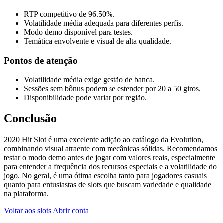
RTP competitivo de 96.50%.
Volatilidade média adequada para diferentes perfis.
Modo demo disponível para testes.
Temática envolvente e visual de alta qualidade.
Pontos de atenção
Volatilidade média exige gestão de banca.
Sessões sem bônus podem se estender por 20 a 50 giros.
Disponibilidade pode variar por região.
Conclusão
2020 Hit Slot é uma excelente adição ao catálogo da Evolution,
combinando visual atraente com mecânicas sólidas. Recomendamos
testar o modo demo antes de jogar com valores reais, especialmente
para entender a frequência dos recursos especiais e a volatilidade do
jogo. No geral, é uma ótima escolha tanto para jogadores casuais
quanto para entusiastas de slots que buscam variedade e qualidade
na plataforma.
Voltar aos slots
Abrir conta