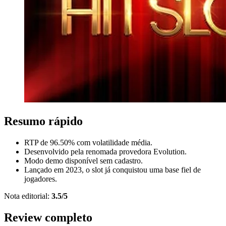
Resumo rápido
RTP de 96.50% com volatilidade média.
Desenvolvido pela renomada provedora Evolution.
Modo demo disponível sem cadastro.
Lançado em 2023, o slot já conquistou uma base fiel de
jogadores.
Nota editorial:
3.5/5
Review completo