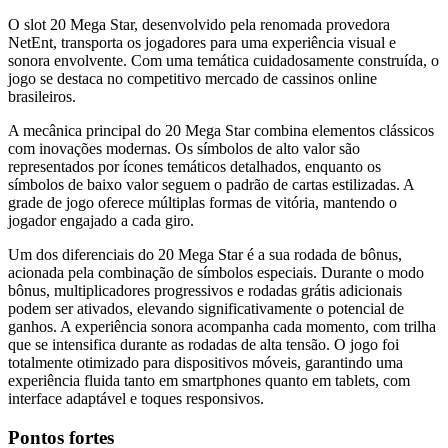
O slot 20 Mega Star, desenvolvido pela renomada provedora
NetEnt, transporta os jogadores para uma experiência visual e
sonora envolvente. Com uma temática cuidadosamente construída, o
jogo se destaca no competitivo mercado de cassinos online
brasileiros.
A mecânica principal do 20 Mega Star combina elementos clássicos
com inovações modernas. Os símbolos de alto valor são
representados por ícones temáticos detalhados, enquanto os
símbolos de baixo valor seguem o padrão de cartas estilizadas. A
grade de jogo oferece múltiplas formas de vitória, mantendo o
jogador engajado a cada giro.
Um dos diferenciais do 20 Mega Star é a sua rodada de bônus,
acionada pela combinação de símbolos especiais. Durante o modo
bônus, multiplicadores progressivos e rodadas grátis adicionais
podem ser ativados, elevando significativamente o potencial de
ganhos. A experiência sonora acompanha cada momento, com trilha
que se intensifica durante as rodadas de alta tensão. O jogo foi
totalmente otimizado para dispositivos móveis, garantindo uma
experiência fluida tanto em smartphones quanto em tablets, com
interface adaptável e toques responsivos.
Pontos fortes