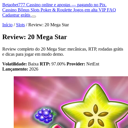
Betaobet777
Cassino online e apostas — pagando no Pix.
Cassino
Bônus
Slots
Poker & Roulette
Jogos em alta
VIP
FAQ
Cadastrar grátis
Início
/
Slots
/
Review: 20 Mega Star
Review: 20 Mega Star
Review completo do 20 Mega Star: mecânicas, RTP, rodadas grátis
e dicas para jogar em modo demo.
Volatilidade:
Baixa
RTP:
97.00%
Provider:
NetEnt
Lançamento:
2026