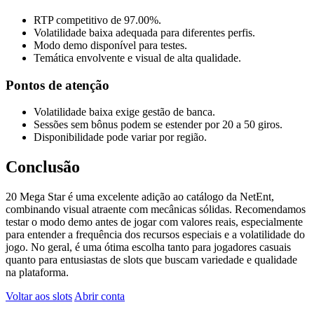
RTP competitivo de 97.00%.
Volatilidade baixa adequada para diferentes perfis.
Modo demo disponível para testes.
Temática envolvente e visual de alta qualidade.
Pontos de atenção
Volatilidade baixa exige gestão de banca.
Sessões sem bônus podem se estender por 20 a 50 giros.
Disponibilidade pode variar por região.
Conclusão
20 Mega Star é uma excelente adição ao catálogo da NetEnt,
combinando visual atraente com mecânicas sólidas. Recomendamos
testar o modo demo antes de jogar com valores reais, especialmente
para entender a frequência dos recursos especiais e a volatilidade do
jogo. No geral, é uma ótima escolha tanto para jogadores casuais
quanto para entusiastas de slots que buscam variedade e qualidade
na plataforma.
Voltar aos slots
Abrir conta