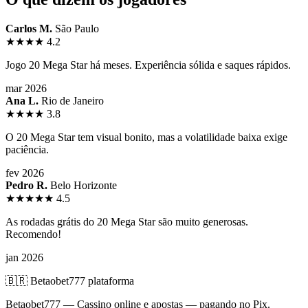
Carlos M.
São Paulo
★★★★
4.2
Jogo 20 Mega Star há meses. Experiência sólida e saques rápidos.
mar 2026
Ana L.
Rio de Janeiro
★★★★
3.8
O 20 Mega Star tem visual bonito, mas a volatilidade baixa exige
paciência.
fev 2026
Pedro R.
Belo Horizonte
★★★★★
4.5
As rodadas grátis do 20 Mega Star são muito generosas.
Recomendo!
jan 2026
🇧🇷 Betaobet777 plataforma
Betaobet777 — Cassino online e apostas — pagando no Pix.