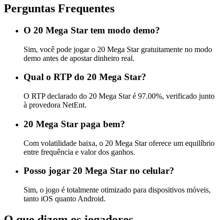
Perguntas Frequentes
O 20 Mega Star tem modo demo?
Sim, você pode jogar o 20 Mega Star gratuitamente no modo
demo antes de apostar dinheiro real.
Qual o RTP do 20 Mega Star?
O RTP declarado do 20 Mega Star é 97.00%, verificado junto
à provedora NetEnt.
20 Mega Star paga bem?
Com volatilidade baixa, o 20 Mega Star oferece um equilíbrio
entre frequência e valor dos ganhos.
Posso jogar 20 Mega Star no celular?
Sim, o jogo é totalmente otimizado para dispositivos móveis,
tanto iOS quanto Android.
O que dizem os jogadores