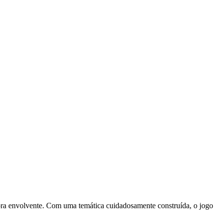
ora envolvente. Com uma temática cuidadosamente construída, o jogo