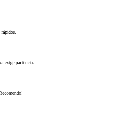
 rápidos.
a exige paciência.
. Recomendo!