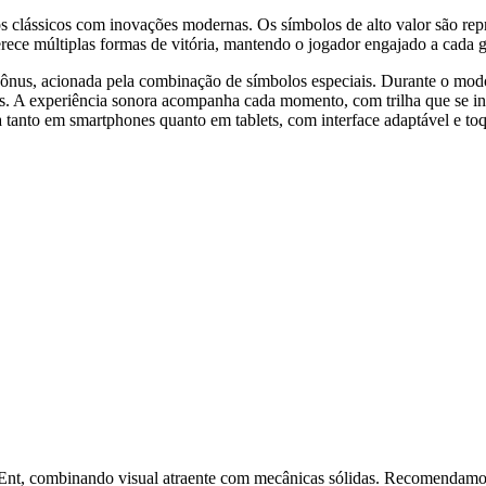
lássicos com inovações modernas. Os símbolos de alto valor são repre
erece múltiplas formas de vitória, mantendo o jogador engajado a cada g
us, acionada pela combinação de símbolos especiais. Durante o modo b
s. A experiência sonora acompanha cada momento, com trilha que se inte
a tanto em smartphones quanto em tablets, com interface adaptável e to
nt, combinando visual atraente com mecânicas sólidas. Recomendamos 