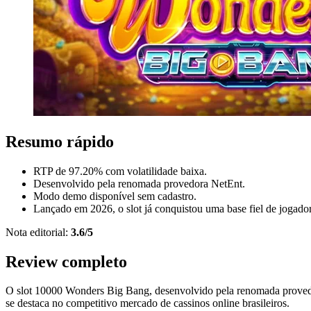
Resumo rápido
RTP de 97.20% com volatilidade baixa.
Desenvolvido pela renomada provedora NetEnt.
Modo demo disponível sem cadastro.
Lançado em 2026, o slot já conquistou uma base fiel de jogador
Nota editorial:
3.6/5
Review completo
O slot 10000 Wonders Big Bang, desenvolvido pela renomada provedor
se destaca no competitivo mercado de cassinos online brasileiros.