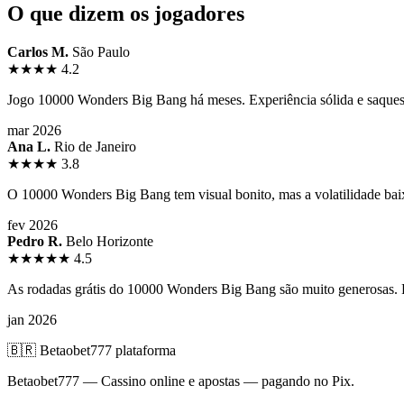
O que dizem os jogadores
Carlos M.
São Paulo
★★★★
4.2
Jogo 10000 Wonders Big Bang há meses. Experiência sólida e saques
mar 2026
Ana L.
Rio de Janeiro
★★★★
3.8
O 10000 Wonders Big Bang tem visual bonito, mas a volatilidade baix
fev 2026
Pedro R.
Belo Horizonte
★★★★★
4.5
As rodadas grátis do 10000 Wonders Big Bang são muito generosas
jan 2026
🇧🇷 Betaobet777 plataforma
Betaobet777 — Cassino online e apostas — pagando no Pix.