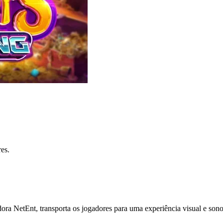
es.
a NetEnt, transporta os jogadores para uma experiência visual e son