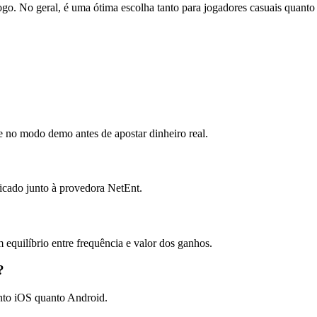
 jogo. No geral, é uma ótima escolha tanto para jogadores casuais quanto
 no modo demo antes de apostar dinheiro real.
cado junto à provedora NetEnt.
quilíbrio entre frequência e valor dos ganhos.
?
anto iOS quanto Android.