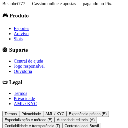
Betaobet777 — Cassino online e apostas — pagando no Pix.
🎮
Produto
Esportes
Ao vivo
Slots
🛟
Suporte
Central de ajuda
Jogo responsável
Ouvidoria
📜
Legal
Termos
Privacidade
AML / KYC
Termos
Privacidade
AML / KYC
Experiência prática (E)
Especialização e método (E)
Autoridade editorial (A)
Confiabilidade e transparência (T)
Contexto local Brasil