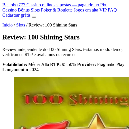
Betaobet777
Cassino online e apostas — pagando no Pix.
Cassino
Bônus
Slots
Poker & Roulette
Jogos em alta
VIP
FAQ
Cadastrar grátis
Início
/
Slots
/
Review: 100 Shining Stars
Review: 100 Shining Stars
Review independente do 100 Shining Stars: testamos modo demo,
verificamos RTP e avaliamos os recursos.
Volatilidade:
Média-Alta
RTP:
95.50%
Provider:
Pragmatic Play
Lançamento:
2024