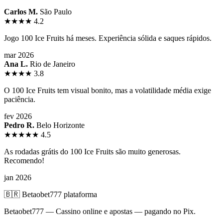
Carlos M.
São Paulo
★★★★
4.2
Jogo 100 Ice Fruits há meses. Experiência sólida e saques rápidos.
mar 2026
Ana L.
Rio de Janeiro
★★★★
3.8
O 100 Ice Fruits tem visual bonito, mas a volatilidade média exige
paciência.
fev 2026
Pedro R.
Belo Horizonte
★★★★★
4.5
As rodadas grátis do 100 Ice Fruits são muito generosas.
Recomendo!
jan 2026
🇧🇷 Betaobet777 plataforma
Betaobet777 — Cassino online e apostas — pagando no Pix.